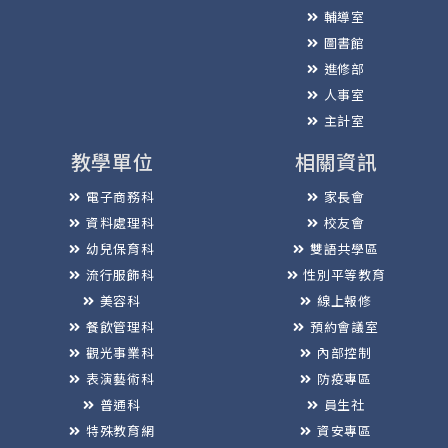
輔導室
圖書館
進修部
人事室
主計室
教學單位
相關資訊
電子商務科
家長會
資料處理科
校友會
幼兒保育科
雙語共學區
流行服飾科
性別平等教育
美容科
線上報修
餐飲管理科
預約會議室
觀光事業科
內部控制
表演藝術科
防疫專區
普通科
員生社
特殊教育網
資安專區