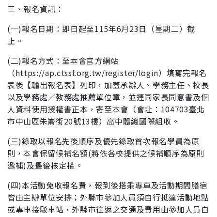
三、報名資訊：
(一)報名日期：即日起至115年6月23日（星期二）截
止。
(二)報名方式：至本會官方網站
（https://ap.ctssf.org.tw
/register/login）填寫完報名
表後【輸出報名表】列
印，加蓋承辦人、學務主任、校長
以及學務處／教務處
推薦單位章，並連同家長同意書及個
人資料使用授權書
正本，寄至本會（會址：104703臺北
市中山區朱崙街20
號13樓）高中體總國際組收。
(三)錄取以報名先後順序及優先錄取首次報名學員為原
則，
本會保留候補名額(將依各校提供之候補順序為原則
遞
補)及最後核定權。
(四)本活動免收報名費，報到後搭乘專車及活動期間膳宿
皆
由主辦單位安排；外縣市參加人員須自行抵達活動地點
或專車接駁車站，外縣市往返之交通及費用由參加人員
自