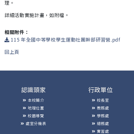
理。
詳細活動實施計畫，如附檔。
相關附件：
115 年全國中等學校學生運動社團幹部研習營.pdf
回上頁
認識頭家
行政單位
本校簡介
校長室
地理位置
教務處
校園導覽
學務處
處室分機表
總務處
實習處