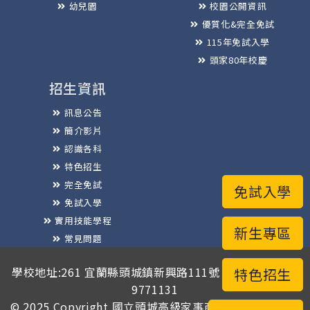
幼兒園
校園公開資訊
優質化&完全免試
115年免試入學
頭家80年校慶
招生資訊
訊息公告
簡介影片
認識各科
特色招生
完全免試
免試入學
免試入學
實用技能學程
新生專區
常見問題
榮譽榜
學校地址:261 宜蘭縣頭城鎮新興路111號 / 電話總機:03-
特色招生
9771131
© 2025 Copyright
國立頭城高級家事商業職業學校
版權