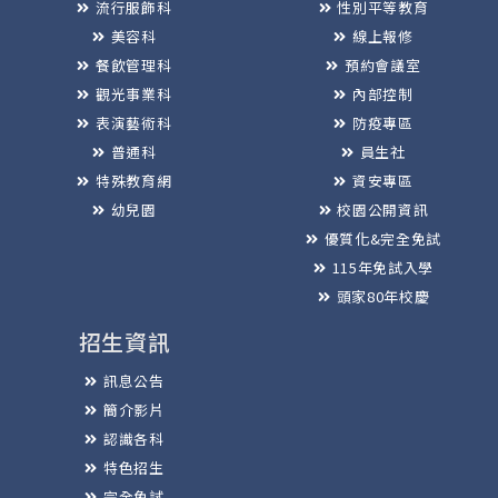
流行服飾科
性別平等教育
美容科
線上報修
餐飲管理科
預約會議室
觀光事業科
內部控制
表演藝術科
防疫專區
普通科
員生社
特殊教育網
資安專區
幼兒園
校園公開資訊
優質化&完全免試
115年免試入學
頭家80年校慶
招生資訊
訊息公告
簡介影片
認識各科
特色招生
完全免試