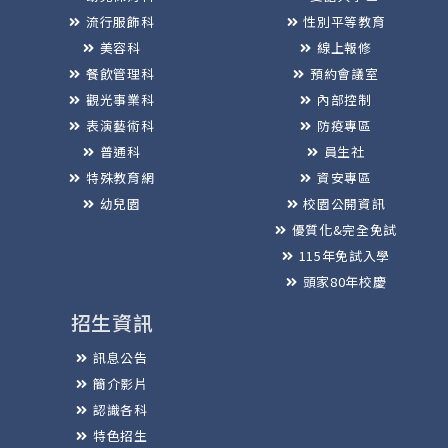
流行服飾科
性別平等教育
美容科
線上報修
餐飲管理科
預約會議室
觀光事業科
內部控制
表演藝術科
防疫專區
普通科
員生社
特殊教育網
資安專區
幼兒園
校園公開資訊
優質化&完全免試
115年免試入學
頭家80年校慶
招生資訊
訊息公告
簡介影片
認識各科
特色招生