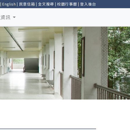
|
English
|
民意信箱
|
全文搜尋
|
校園行事曆
|
登入後台
生資訊