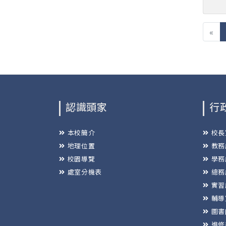
«
認識頭家
行
本校簡介
校長
地理位置
教務
校園導覽
學務
處室分機表
總務
實習
輔導
圖書
進修