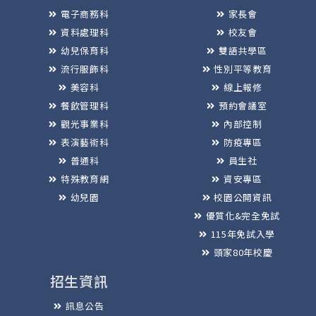
電子商務科
家長會
資料處理科
校友會
幼兒保育科
雙語共學區
流行服飾科
性別平等教育
美容科
線上報修
餐飲管理科
預約會議室
觀光事業科
內部控制
表演藝術科
防疫專區
普通科
員生社
特殊教育網
資安專區
幼兒園
校園公開資訊
優質化&完全免試
115年免試入學
頭家80年校慶
招生資訊
訊息公告