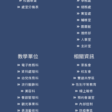
校園導覽
學務處
處室分機表
總務處
實習處
輔導室
圖書館
進修部
人事室
主計室
教學單位
相關資訊
電子商務科
家長會
資料處理科
校友會
幼兒保育科
雙語共學區
流行服飾科
性別平等教育
美容科
線上報修
餐飲管理科
預約會議室
觀光事業科
內部控制
表演藝術科
防疫專區