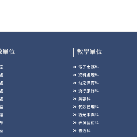
政單位
教學單位
室
電子商務科
處
資料處理科
處
幼兒保育科
處
流行服飾科
處
美容科
室
餐飲管理科
館
觀光事業科
部
表演藝術科
室
普通科