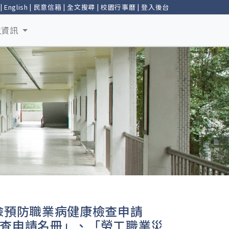
|
English
|
民意信箱
|
全文搜尋
|
校園行事曆
|
登入後台
生資訊
險預防職業病健康檢查申請
查申請名冊」、「勞工職業災