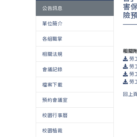
害
公告訊息
險
單位簡介
各組職掌
相關
相關法規
勞
勞
會議記錄
勞
勞
檔案下載
回上
預約會議室
校園行事曆
校園植裁