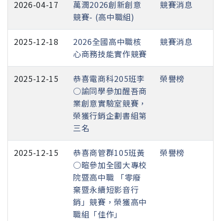
2026-04-17
萬潤2026創新創意
競賽消息
競賽- (高中職組)
2025-12-18
2026全國高中職核
競賽消息
心商務技能實作競賽
2025-12-15
恭喜電商科205班李
榮譽榜
○諭同學參加醒吾商
業創意實驗室競賽，
榮獲行銷企劃書組第
三名
2025-12-15
恭喜商管群105班黃
榮譽榜
○暄參加全國大專校
院暨高中職 「零廢
棄暨永續短影音行
銷」競賽，榮獲高中
職組「佳作」