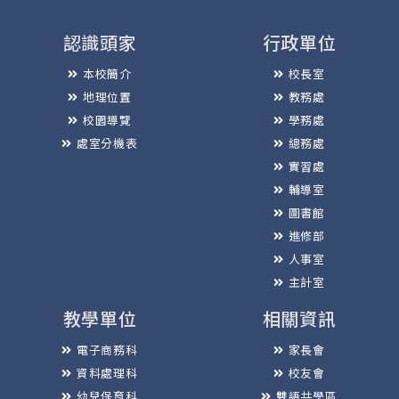
認識頭家
行政單位
本校簡介
校長室
地理位置
教務處
校園導覽
學務處
處室分機表
總務處
實習處
輔導室
圖書館
進修部
人事室
主計室
教學單位
相關資訊
電子商務科
家長會
資料處理科
校友會
幼兒保育科
雙語共學區