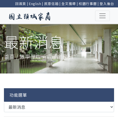
回首頁
|
English
|
民意信箱
|
全文搜尋
|
校園行事曆
|
登入後台
最新消息
首頁 / 教學單位 / 電子商務科
功能選單