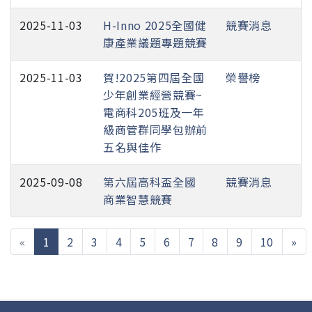
2025-11-03
H-Inno 2025全國健
競賽消息
康產業議題專題競賽
2025-11-03
賀!2025第四屆全國
榮譽榜
少年創業經營競賽~
電商科205班及一年
級商管群同學包辦前
五名與佳作
2025-09-08
第六屆高科盃全國
競賽消息
商業智慧競賽
(current)
«
1
2
3
4
5
6
7
8
9
10
»