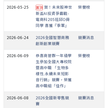
2026-05-25
賀！未來股神世
榮譽榜
置頂
新盃AI投資爭霸戰-
電商科205班邱O舜
同學 喜獲『季軍』
2026-06-24
2026全國智慧商務
競賽消息
創新創業競賽
2026-06-09
恭喜商管群一年級學
榮譽榜
生參加全國大專校院
暨高中職 「生物多
樣性.永續未來短影
音行銷」競賽，榮獲
高中職組「佳作」
2026-06-08
2026全國新零售競
競賽消息
賽