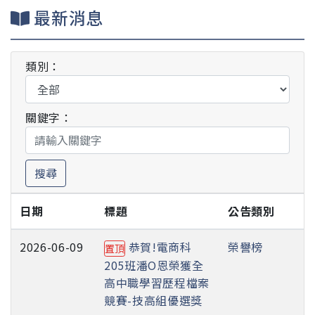
最新消息
類別：
關鍵字：
搜尋
日期
標題
公告類別
2026-06-09
恭賀!電商科
榮譽榜
置頂
205班潘O恩榮獲全
高中職學習歷程檔案
競賽-技高組優選獎