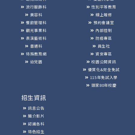
流行服飾科
性別平等教育
美容科
線上報修
餐飲管理科
預約會議室
觀光事業科
內部控制
表演藝術科
防疫專區
普通科
員生社
特殊教育網
資安專區
幼兒園
校園公開資訊
優質化&完全免試
115年免試入學
頭家80年校慶
招生資訊
訊息公告
簡介影片
認識各科
特色招生