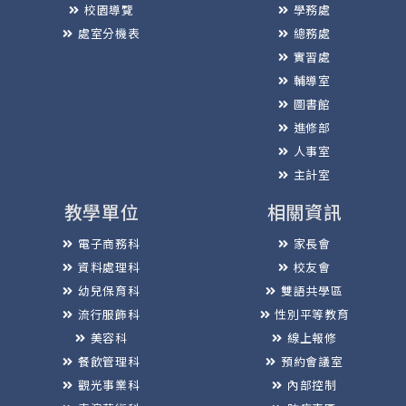
校園導覽
學務處
處室分機表
總務處
實習處
輔導室
圖書館
進修部
人事室
主計室
教學單位
相關資訊
電子商務科
家長會
資料處理科
校友會
幼兒保育科
雙語共學區
流行服飾科
性別平等教育
美容科
線上報修
餐飲管理科
預約會議室
觀光事業科
內部控制