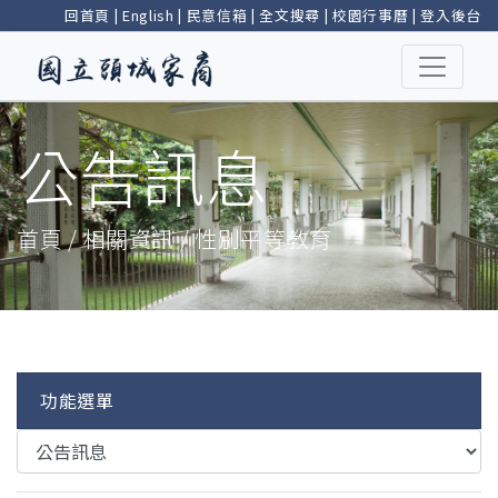
回首頁
|
English
|
民意信箱
|
全文搜尋
|
校園行事曆
|
登入後台
公告訊息
首頁 / 相關資訊 / 性別平等教育
功能選單