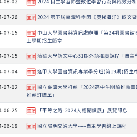
4-08-02
2024 自主學習節暨數位學習行為與成效分
置頂
4-07-26
2024 第五屆臺灣科學節《奧秘海洋》徵文
置頂
4-07-15
中山大學圖書與資訊處辦理「第24期圖書館
置頂
上學期招生簡章
4-07-15
清華大學語文中心51期外語推廣課程「自主
置頂
4-07-04
逢甲大學圖書資訊專業學分班(第19期)招生
置頂
4-07-02
國立臺灣大學推薦「2024高中生閱讀推薦書
置頂
推薦訂購單」
4-06-25
「平等之路-2024人權閱讀展」展覽訊息
置頂
4-06-18
國立陽明交通大學----自主學習線上課程
置頂