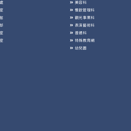
處
美容科
室
餐飲管理科
館
觀光事業科
部
表演藝術科
室
普通科
室
特殊教育網
幼兒園