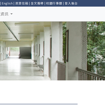
|
English
|
民意信箱
|
全文搜尋
|
校園行事曆
|
登入後台
生資訊