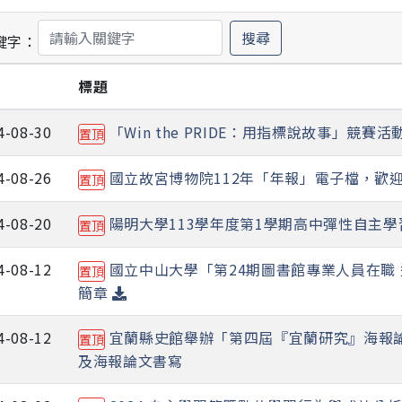
搜尋
鍵字：
期
標題
4-08-30
「Win the PRIDE：用指標說故事」競賽
置頂
4-08-26
國立故宮博物院112年「年報」電子檔，歡
置頂
4-08-20
陽明大學113學年度第1學期高中彈性自主
置頂
4-08-12
國立中山大學「第24期圖書館專業人員在職 
置頂
簡章
4-08-12
宜蘭縣史館舉辦「第四屆『宜蘭研究』海報論
置頂
及海報論文書寫