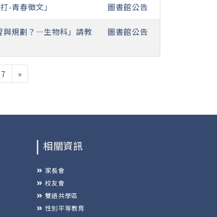
壘打-青春徵文」
圖書館公告
習與規劃？—生物科」請教
圖書館公告
17
»
相關資訊
家長會
校友會
雙語共學區
性別平等教育