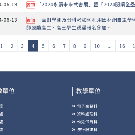
4-06-18
「2024永續未來式書展」暨「2024閱讀全
置頂
4-06-13
「面對學測及分科考如何利用因材網自主學
置頂
師鼓勵高二、高三學生踴躍報名參加。
(current)
1
2
3
4
5
6
7
8
9
10
...
16
政單位
教學單位
室
電子商務科
處
資料處理科
處
幼兒保育科
處
流行服飾科