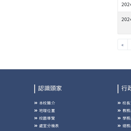
202
202
«
認識頭家
行
本校簡介
校長
地理位置
教務
校園導覽
學務
處室分機表
總務