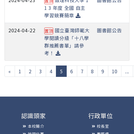
置頂
1 3 年度 全國 自主
學習競賽簡章
2024-04-22
國立臺灣師範大
圖書館公告
置頂
學閱讀分級「十八學
群推薦書單」請參
考！
(current)
«
1
2
3
4
5
6
7
8
9
10
...
認識頭家
行政單位
本校簡介
校長室
地理位置
教務處