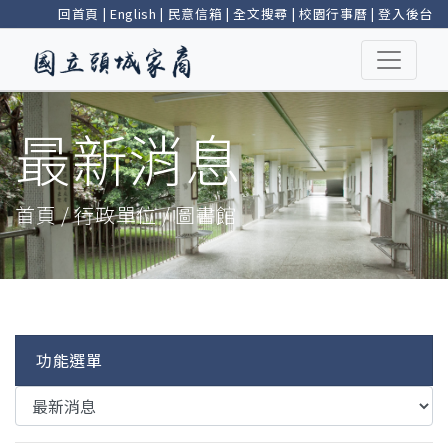
回首頁
|
English
|
民意信箱
|
全文搜尋
|
校園行事曆
|
登入後台
最新消息
首頁 / 行政單位 / 圖書館
功能選單