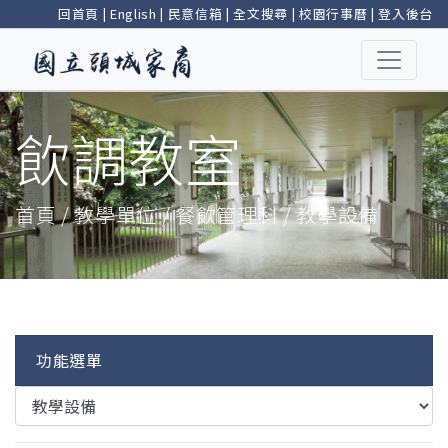
回首頁
|
English
|
民意信箱
|
全文搜尋
|
校園行事曆
|
登入後台
飲調教室
首頁 / 教學單位 / 餐飲管理科 / 教學設備
功能選單