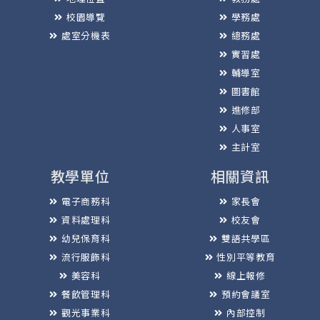
校園導覽
學務處
處室分機表
總務處
實習處
輔導室
圖書館
進修部
人事室
主計室
教學單位
相關資訊
電子商務科
家長會
資料處理科
校友會
幼兒保育科
雙語共學區
流行服飾科
性別平等教育
美容科
線上報修
餐飲管理科
預約會議室
觀光事業科
內部控制