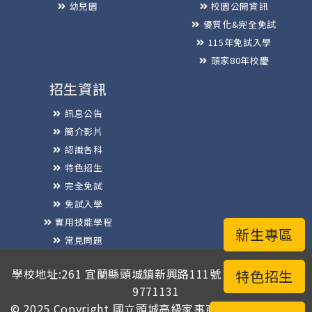
幼兒園
校園公開資訊
優質化&完全免試
115年免試入學
頭家80年校慶
招生資訊
訊息公告
簡介影片
認識各科
特色招生
完全免試
免試入學
實用技能學程
新生專區
常見問題
榮譽榜
學校地址:261 宜蘭縣頭城鎮新興路111號 / 電話總機:03-
特色招生
9771131
© 2025 Copyright
國立頭城高級家事商業職業學校
版權