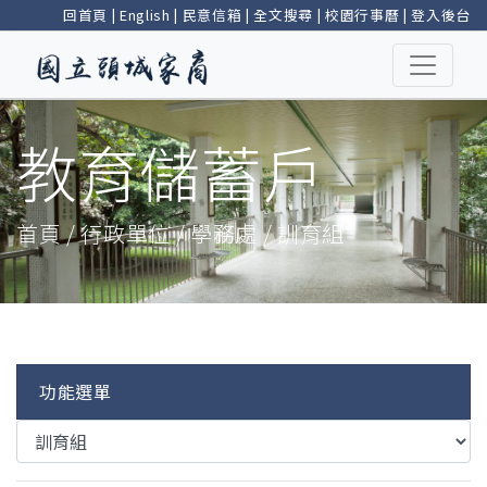
回首頁
|
English
|
民意信箱
|
全文搜尋
|
校園行事曆
|
登入後台
教育儲蓄戶
首頁 / 行政單位 / 學務處 / 訓育組
功能選單