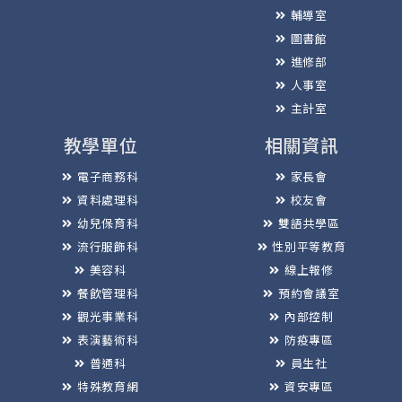
輔導室
圖書館
進修部
人事室
主計室
教學單位
相關資訊
電子商務科
家長會
資料處理科
校友會
幼兒保育科
雙語共學區
流行服飾科
性別平等教育
美容科
線上報修
餐飲管理科
預約會議室
觀光事業科
內部控制
表演藝術科
防疫專區
普通科
員生社
特殊教育網
資安專區