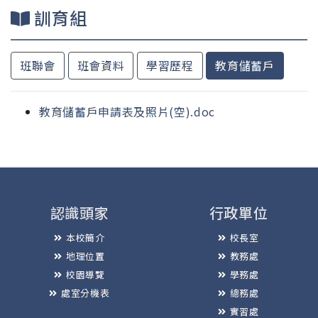
訓育組
班聯會
班會資料
學習歷程
教育儲蓄戶
教育儲蓄戶申請表及照片(空).doc
認識頭家
行政單位
本校簡介
校長室
地理位置
教務處
校園導覽
學務處
處室分機表
總務處
實習處