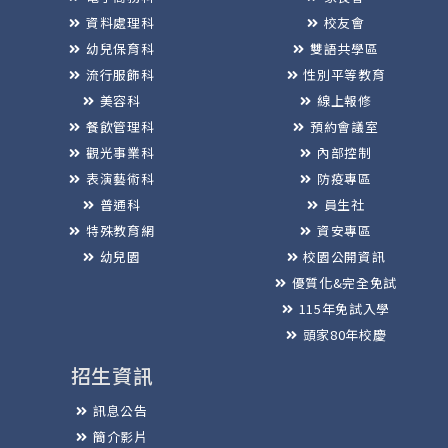
資料處理科
校友會
幼兒保育科
雙語共學區
流行服飾科
性別平等教育
美容科
線上報修
餐飲管理科
預約會議室
觀光事業科
內部控制
表演藝術科
防疫專區
普通科
員生社
特殊教育網
資安專區
幼兒園
校園公開資訊
優質化&完全免試
115年免試入學
頭家80年校慶
招生資訊
訊息公告
簡介影片