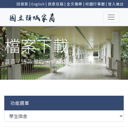
回首頁
|
English
|
民意信箱
|
全文搜尋
|
校園行事曆
|
登入後台
檔案下載
首頁 / 行政單位 / 學務處 / 學生宿舍
功能選單