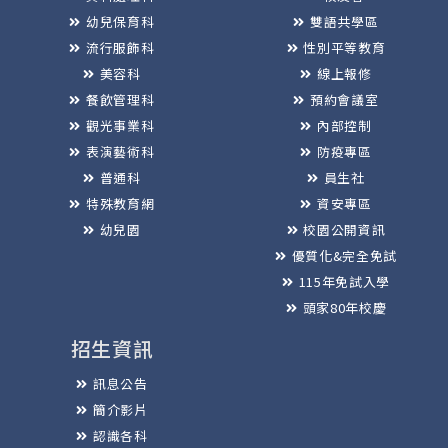
幼兒保育科
雙語共學區
流行服飾科
性別平等教育
美容科
線上報修
餐飲管理科
預約會議室
觀光事業科
內部控制
表演藝術科
防疫專區
普通科
員生社
特殊教育網
資安專區
幼兒園
校園公開資訊
優質化&完全免試
115年免試入學
頭家80年校慶
招生資訊
訊息公告
簡介影片
認識各科