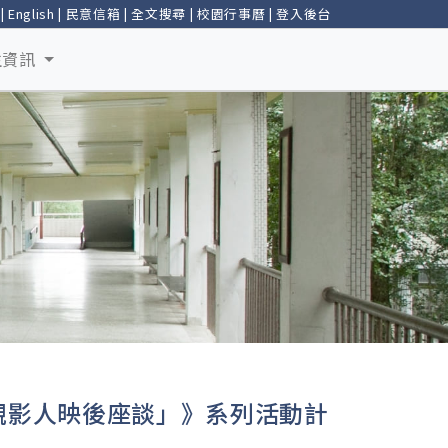
|
English
|
民意信箱
|
全文搜尋
|
校園行事曆
|
登入後台
生資訊
觀影人映後座談」》系列活動計