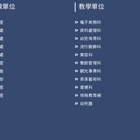
政單位
教學單位
室
電子商務科
處
資料處理科
處
幼兒保育科
處
流行服飾科
處
美容科
室
餐飲管理科
館
觀光事業科
部
表演藝術科
室
普通科
室
特殊教育網
幼兒園