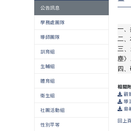
公告訊息
學務處團隊
一、
導師團隊
二、
三、
訓育組
塵》
生輔組
四、
體育組
相關
觀影
衛生組
導演
島嶼
社團活動組
回上
性別平等