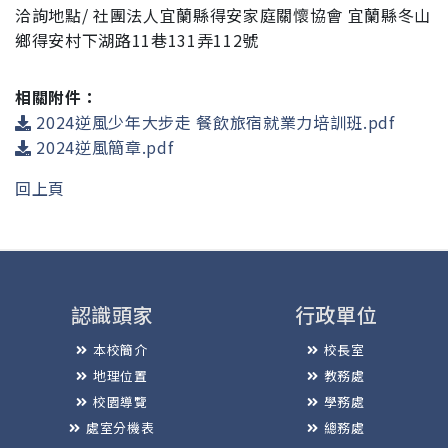
洽詢地點/ 社團法人宜蘭縣得安家庭關懷協會 宜蘭縣冬山
鄉得安村下湖路11巷131弄112號
相關附件：
2024逆風少年大步走 餐飲旅宿就業力培訓班.pdf
2024逆風簡章.pdf
回上頁
認識頭家
行政單位
本校簡介
校長室
地理位置
教務處
校園導覽
學務處
處室分機表
總務處