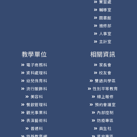
實習處
輔導室
圖書館
進修部
人事室
主計室
教學單位
相關資訊
電子商務科
家長會
資料處理科
校友會
幼兒保育科
雙語共學區
流行服飾科
性別平等教育
美容科
線上報修
餐飲管理科
預約會議室
觀光事業科
內部控制
表演藝術科
防疫專區
普通科
員生社
特殊教育網
資安專區