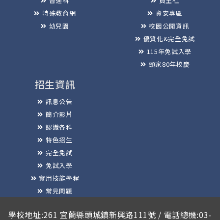
普通科
員生社
特殊教育網
資安專區
幼兒園
校園公開資訊
優質化&完全免試
115年免試入學
頭家80年校慶
招生資訊
訊息公告
簡介影片
認識各科
特色招生
完全免試
免試入學
實用技能學程
常見問題
榮譽榜
學校地址:261 宜蘭縣頭城鎮新興路111號 / 電話總機:03-