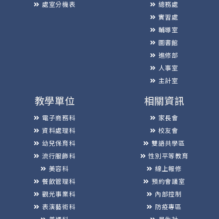
處室分機表
總務處
實習處
輔導室
圖書館
進修部
人事室
主計室
教學單位
相關資訊
電子商務科
家長會
資料處理科
校友會
幼兒保育科
雙語共學區
流行服飾科
性別平等教育
美容科
線上報修
餐飲管理科
預約會議室
觀光事業科
內部控制
表演藝術科
防疫專區