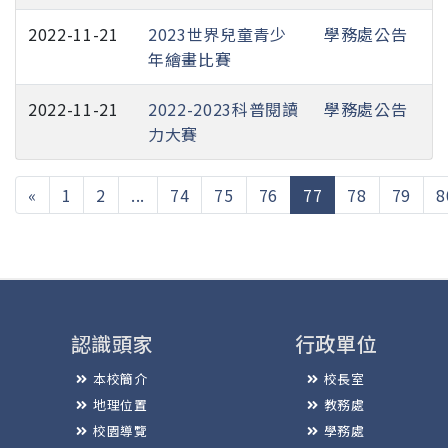
2022-11-21
2023世界兒童青少
學務處公告
年繪畫比賽
2022-11-21
2022-2023科普閱讀
學務處公告
力大賽
(current)
«
1
2
...
74
75
76
77
78
79
8
認識頭家
行政單位
本校簡介
校長室
地理位置
教務處
校園導覽
學務處