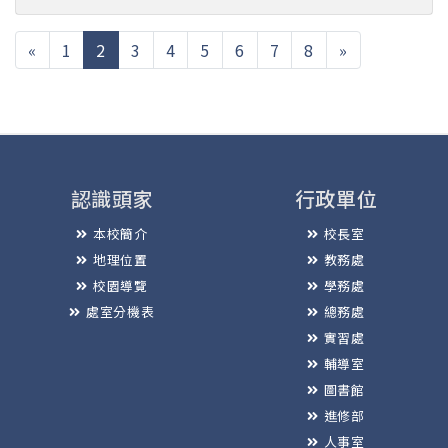
(current)
«
1
2
3
4
5
6
7
8
»
認識頭家
行政單位
本校簡介
校長室
地理位置
教務處
校園導覽
學務處
處室分機表
總務處
實習處
輔導室
圖書館
進修部
人事室