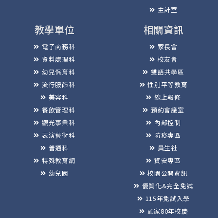
主計室
教學單位
相關資訊
電子商務科
家長會
資料處理科
校友會
幼兒保育科
雙語共學區
流行服飾科
性別平等教育
美容科
線上報修
餐飲管理科
預約會議室
觀光事業科
內部控制
表演藝術科
防疫專區
普通科
員生社
特殊教育網
資安專區
幼兒園
校園公開資訊
優質化&完全免試
115年免試入學
頭家80年校慶