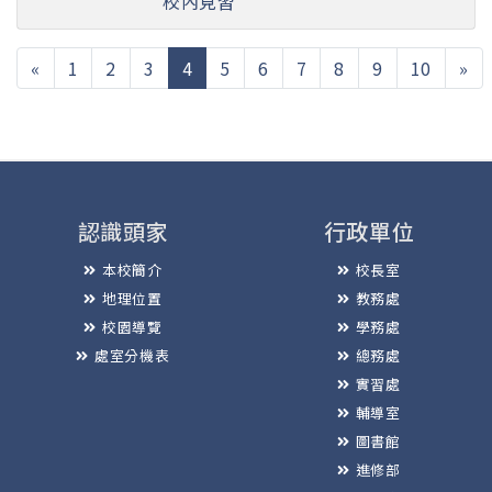
校內見習
(current)
«
1
2
3
4
5
6
7
8
9
10
»
認識頭家
行政單位
本校簡介
校長室
地理位置
教務處
校園導覽
學務處
處室分機表
總務處
實習處
輔導室
圖書館
進修部