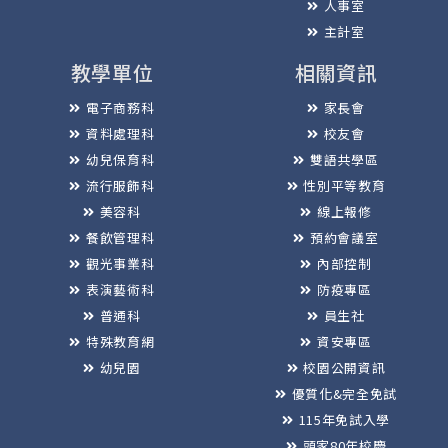
人事室
主計室
教學單位
相關資訊
電子商務科
家長會
資料處理科
校友會
幼兒保育科
雙語共學區
流行服飾科
性別平等教育
美容科
線上報修
餐飲管理科
預約會議室
觀光事業科
內部控制
表演藝術科
防疫專區
普通科
員生社
特殊教育網
資安專區
幼兒園
校園公開資訊
優質化&完全免試
115年免試入學
頭家80年校慶