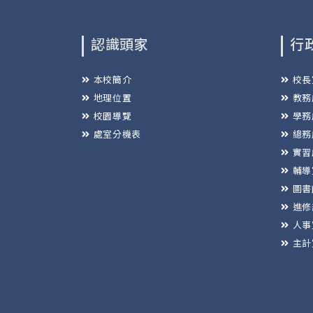
認識頭家
行
本校簡介
校長
地理位置
教務
校園導覽
學務
處室分機表
總務
實習
輔導
圖書
進修
人事
主計