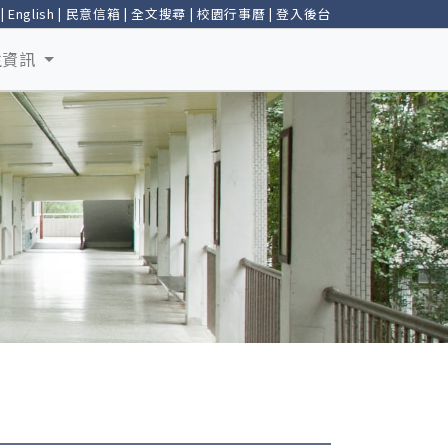
|
English
|
民意信箱
|
全文搜尋
|
校園行事曆
|
登入後台
生資訊