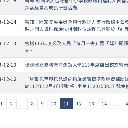
3-12-18
轉知:財團法人台灣省中小學校教職員福利文教基
探索及自我成長研習活動。
3-12-14
轉知：國家發展委員會與行政院人事行政總處公務
製之個人資料保護法相關數位課程已登載於「e 
3-12-13
檢送113年度公務人員「每月一書」暨「延伸閱
案。
3-12-13
檢送國立臺灣體育運動大學113年度傑出校友暨
3-12-12
「哺集乳室與托兒設施措施設置標準及經費補助辦
於112年12月4日勞動福1字第1120153857 號
(current)
1
2
...
8
9
10
11
12
13
14
...