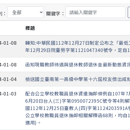
別：
關鍵字：
期
標題
4-01-08
轉知:中華民國112年12月27日制定公布之「最
年12月29日院臺勞字第1121047340號令，定自
4-01-08
函知現職教師待遇與退休教師退休金最新動態資
4-01-04
檢送國立臺南第一高級中學第十六屆校友傑出成
4-01-03
配合公立學校教職員退休資遣撫卹條例自107年7
6月20日台人(三)字第0950072395C號令等
國112年12月25日臺教人(四)字第11242035
公立學校教職員退休撫卹相關解釋函68則，均自1
適用)。