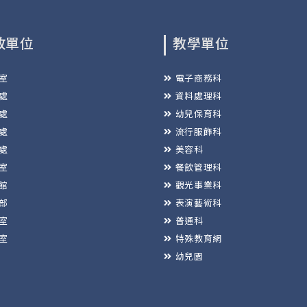
政單位
教學單位
室
電子商務科
處
資料處理科
處
幼兒保育科
處
流行服飾科
處
美容科
室
餐飲管理科
館
觀光事業科
部
表演藝術科
室
普通科
室
特殊教育網
幼兒園