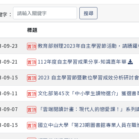
搜尋
鍵字：
期
標題
3-09-23
教育部辦理2023年自主學習節活動，請踴
置頂
3-09-21
112年度自主學習成果分享-知識嘉年華
置頂
3-09-15
2023 自主學習節暨數位學習成效分析研討
置頂
3-09-11
文化部第45次「中小學生讀物選介」獲選書
置頂
3-09-07
「雲端閱讀計畫：現代人的戀愛課！」系列
置頂
3-08-15
國立中山大學「第23期圖書館專業人員在
置頂