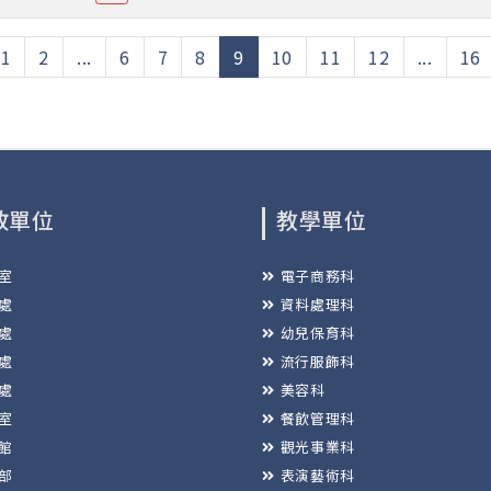
(current)
1
2
...
6
7
8
9
10
11
12
...
16
政單位
教學單位
室
電子商務科
處
資料處理科
處
幼兒保育科
處
流行服飾科
處
美容科
室
餐飲管理科
館
觀光事業科
部
表演藝術科