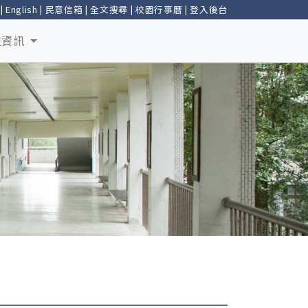
|
English
|
民意信箱
|
全文搜尋
|
校園行事曆
|
登入後台
生資訊