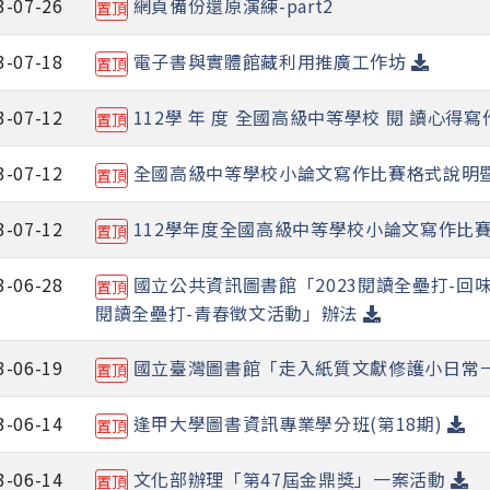
3-07-26
網頁備份還原演練-part2
置頂
3-07-18
電子書與實體館藏利用推廣工作坊
置頂
3-07-12
112學 年 度 全國高級中等學校 閱 讀心
置頂
3-07-12
全國高級中等學校小論文寫作比賽格式說明
置頂
3-07-12
112學年度全國高級中等學校小論文寫作比
置頂
3-06-28
國立公共資訊圖書館「2023閱讀全壘打-回味
置頂
閱讀全壘打-青春徵文活動」辦法
3-06-19
國立臺灣圖書館「走入紙質文獻修護小日常
置頂
3-06-14
逢甲大學圖書資訊專業學分班(第18期)
置頂
3-06-14
文化部辦理「第47屆金鼎獎」一案活動
置頂