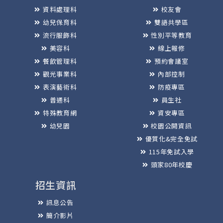
資料處理科
校友會
幼兒保育科
雙語共學區
流行服飾科
性別平等教育
美容科
線上報修
餐飲管理科
預約會議室
觀光事業科
內部控制
表演藝術科
防疫專區
普通科
員生社
特殊教育網
資安專區
幼兒園
校園公開資訊
優質化&完全免試
115年免試入學
頭家80年校慶
招生資訊
訊息公告
簡介影片