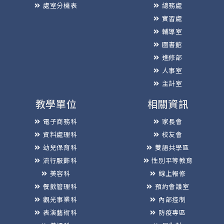
處室分機表
總務處
實習處
輔導室
圖書館
進修部
人事室
主計室
教學單位
相關資訊
電子商務科
家長會
資料處理科
校友會
幼兒保育科
雙語共學區
流行服飾科
性別平等教育
美容科
線上報修
餐飲管理科
預約會議室
觀光事業科
內部控制
表演藝術科
防疫專區