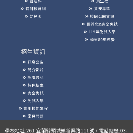
普通科
員生社
特殊教育網
資安專區
幼兒園
校園公開資訊
優質化&完全免試
115年免試入學
頭家80年校慶
招生資訊
訊息公告
簡介影片
認識各科
特色招生
完全免試
免試入學
實用技能學程
常見問題
榮譽榜
學校地址:261 宜蘭縣頭城鎮新興路111號 / 電話總機:03-