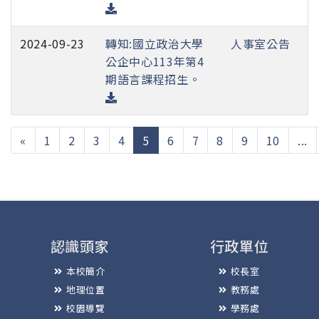
2024-09-23
轉知:國立政治大學
人事室公告
公企中心113年第4
期語言課程招生。
(current)
«
1
2
3
4
5
6
7
8
9
10
...
認識頭家
行政單位
本校簡介
校長室
地理位置
教務處
校園導覽
學務處