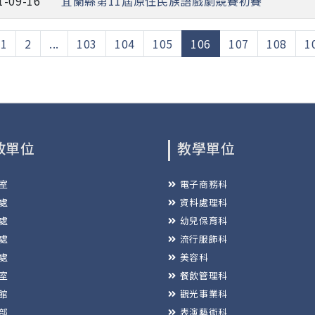
1-09-16
宜蘭縣第11屆原住民族語戲劇競賽初賽
(current)
1
2
...
103
104
105
106
107
108
1
政單位
教學單位
室
電子商務科
處
資料處理科
處
幼兒保育科
處
流行服飾科
處
美容科
室
餐飲管理科
館
觀光事業科
部
表演藝術科