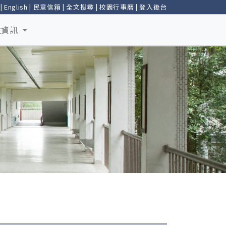
|
English
|
民意信箱
|
全文搜尋
|
校園行事曆
|
登入後台
生資訊