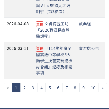
與 AI 大數據人才培
訓班（第3梯次）」
2026-04-08
文資傳匠工坊
就業組
置頂
「2026職涯探索體
驗課程」
2026-03-11
「114學年度全
實習處公告
置頂
國高級中等學校5大
類學生技藝競賽總檢
討會議」紀錄及相關
事項
(current)
«
1
2
3
4
5
6
7
8
9
10
»