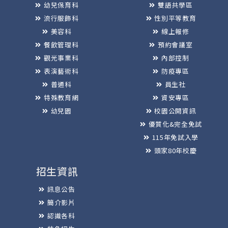
幼兒保育科
雙語共學區
流行服飾科
性別平等教育
美容科
線上報修
餐飲管理科
預約會議室
觀光事業科
內部控制
表演藝術科
防疫專區
普通科
員生社
特殊教育網
資安專區
幼兒園
校園公開資訊
優質化&完全免試
115年免試入學
頭家80年校慶
招生資訊
訊息公告
簡介影片
認識各科