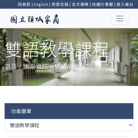
回首頁
|
English
|
民意信箱
|
全文搜尋
|
校園行事曆
|
登入後台
雙語教學課程
首頁 / 相關資訊 / 雙語共學區
功能選單