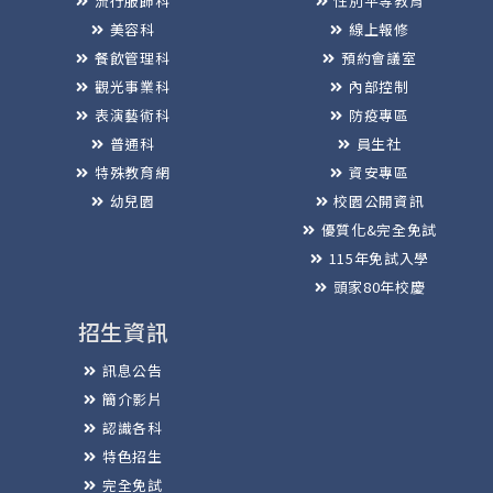
流行服飾科
性別平等教育
美容科
線上報修
餐飲管理科
預約會議室
觀光事業科
內部控制
表演藝術科
防疫專區
普通科
員生社
特殊教育網
資安專區
幼兒園
校園公開資訊
優質化&完全免試
115年免試入學
頭家80年校慶
招生資訊
訊息公告
簡介影片
認識各科
特色招生
完全免試